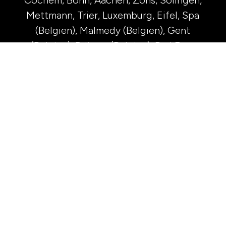
Cochem, Bonn, Aachen, Zons, Solingen,
Mettmann, Trier, Luxemburg, Eifel, Spa
(Belgien), Malmedy (Belgien), Gent
(Belgien), Brügge (Belgien), Bad Ems,
Limburg, Frankfurt, Königstein,
Aschaffenburg , Heidelberg,
Darmstadt,
Kloster Eberbach in Eltville,
Karlsruhe, Straßburg (Frankreich), Ulm,
Freiburg, Hinterzarten am Titisee,
Bregenz, Lindau,
Arbon (Schweiz),
Meersburg, Konstanz, Garmisch-
Partenkirchen,
Ohlstadt, München,
Neufahrn, Rothenburg o.T., Bamberg,
Würzburg, Prien am Chiemsee,
Wasserburg, Berchtesgaden, Salzburg