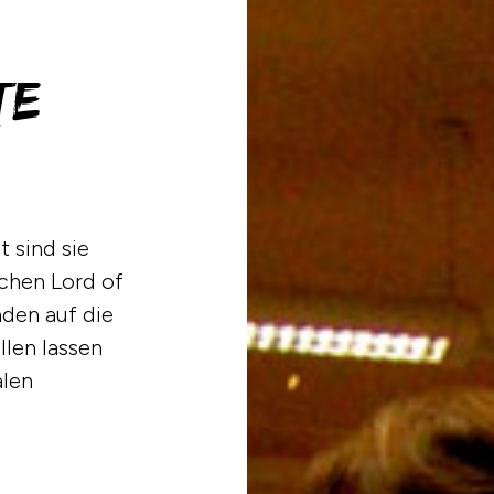
TE
t sind sie
schen Lord of
aden auf die
llen lassen
alen