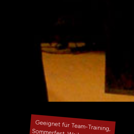
Geeignet für Team-Training,
Sommerfest, Weihnachtsfeier,
Außergewöhnliche Hochzeits –