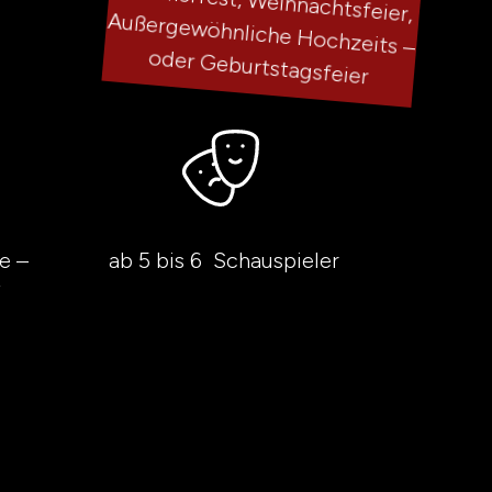
oder Geburtstagsfeier
e –
ab 5 bis 6 Schauspieler
f