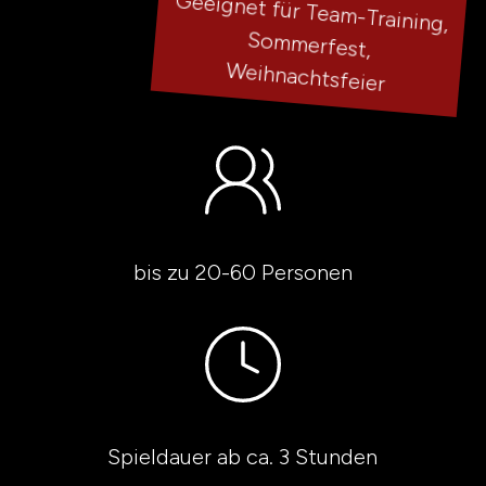
Geeignet für Team-Training,
Sommerfest,
Weihnachtsfeier
bis zu 20-60 Personen
Spieldauer ab ca. 3 Stunden