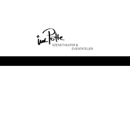
Kontakt
Ute Bruckschen
Krefelderstr. 174
47226 Duisburg
info@innepoette.de
+49 (0) 179 – 10 26 900